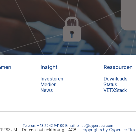
hmen
Insight
Ressourcen
Investoren
Downloads
Medien
Status
News
VETXStack
Telefon: +43-2942-94100 Email: office@cypersec.com
PRESSUM
-
Datenschutzerklärung
-
AGB
copyrights by Cypersec Fle