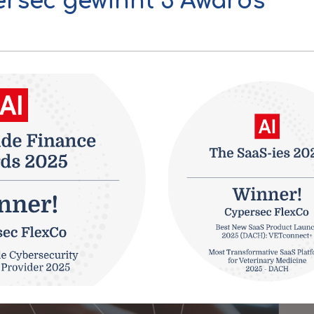
rsec gewinnt 3 Awards