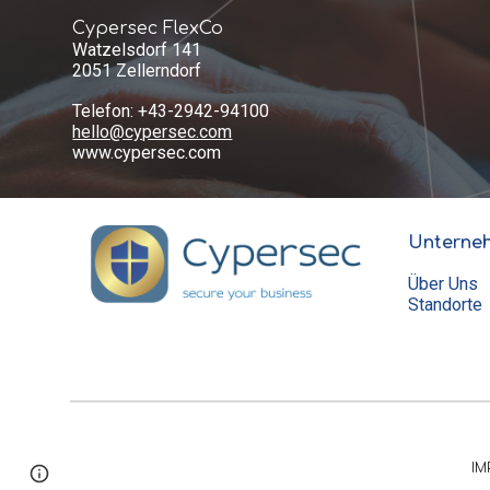
Cypersec FlexCo
Watzelsdorf 141
2051 Zellerndorf
Telefon: +43-2942-94100
hello@cypersec.com
www.cypersec.com
Unterne
Über Uns
Standorte
IM
Page
Report abuse