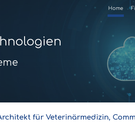
Home
F
ip to main content
Skip to navigat
chnologien
teme
Architekt für Veterinärmedizin, Com